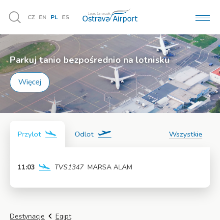
CZ
EN
PL
ES
MEN
Vyhledávání
Parkuj tanio bezpośrednio na lotnisku
Więcej
Przylot
Odlot
Wszystkie
11:03
TVS1347
MARSA ALAM
Więcej
Destynacje
Egipt