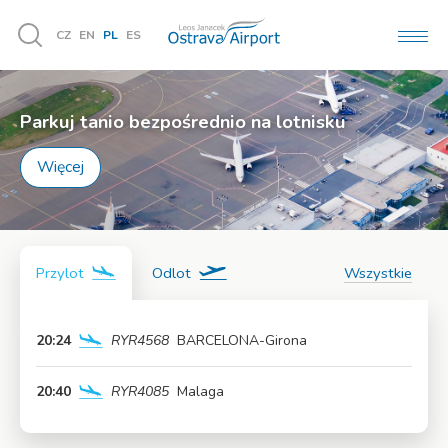
CZ
EN
PL
ES
MEN
Vyhledávání
Parkuj tanio bezpośrednio na lotnisku
Więcej
Przylot
Odlot
Wszystkie
20:24
RYR4568
BARCELONA-Girona
Więcej
20:40
RYR4085
Malaga
Więcej