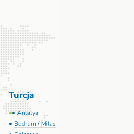
Turcja
Antalya
Bodrum / Milas