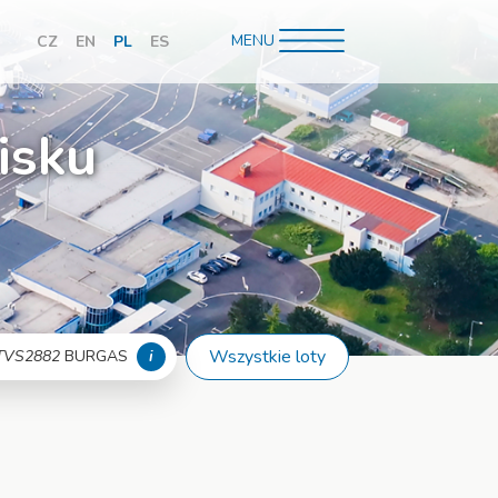
MENU
CZ
EN
PL
ES
hledávání
isku
Wszystkie loty
TVS2882
BURGAS
i
Więcej