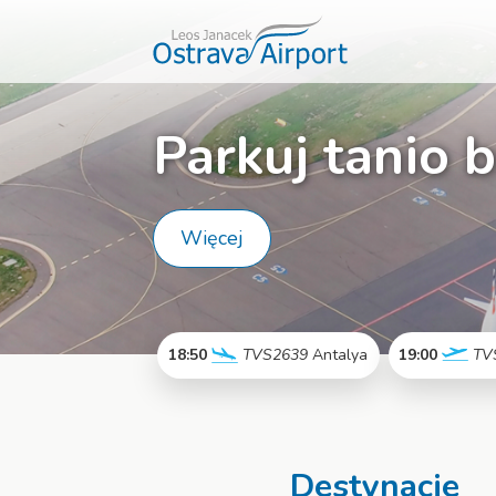
Parkuj tanio 
Więcej
18:50
TVS2639
Antalya
19:00
TV
Więcej
Destynacje