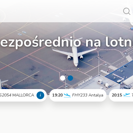
Vy
bezpośrednio na lotn
S2054
MALLORCA
i
19:20
FHY233
Antalya
20:15
Więcej
Więcej