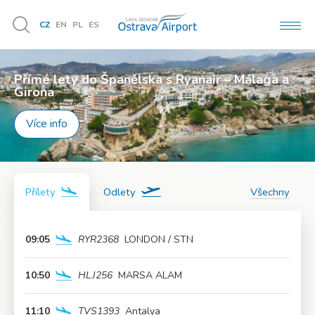
CZ
EN
PL
ES
MEN
Vyhledávání
Přímé lety do Španělska s Ryanair – Málaga a
Užijte si léto naplno!
Girona
Více info
Více info
Přílety
Odlety
Všechny
09:05
RYR2368
LONDON / STN
Více info
10:50
HLJ256
MARSA ALAM
Více info
11:10
TVS1393
Antalya