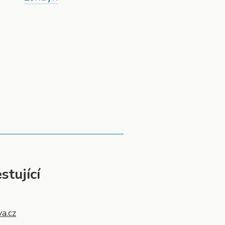
stující
va.cz