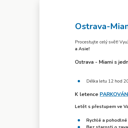
Ostrava-Mia
Procestujte celý svět! Využ
a Asie!
Ostrava - Miami s je
Délka letu 12 hod 2
K letence
PARKOVÁN
Letět s přestupem ve Va
Rychlé a pohodlné
Bez starosti o zava