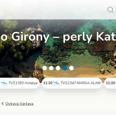
Vy
o Girony – perly Kat
Antalye na pravideln
0
TVS1393
Antalya
11:20
TVS1347
MARSA ALAM
11:30
Více info
Více info
Ostrava-Varšava