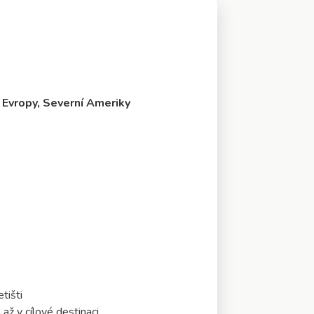
o
Evropy, Severní Ameriky
tišti
až v cílové destinaci