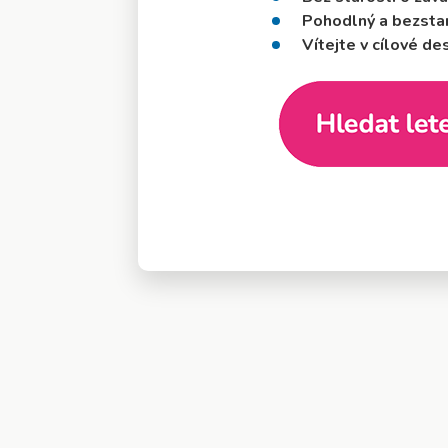
Pohodlný a bezsta
Vítejte v cílové des