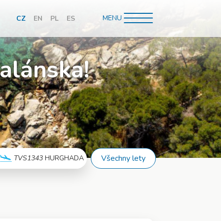
MENU
CZ
EN
PL
ES
hledávání
alánska!
é lince
Všechny lety
TVS1343
HURGHADA
Více info