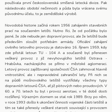
používala první československá smíšená letecká divize. Pak
následovalo období nečinnosti a půda byla vrácena svému
původnímu účelu, to je zemědělské výrobě.
Novodobá historie začíná rokem 1956 zahájením stavebních
prací na současném letišti. Nutno říci, že od počátku bylo
jasné, že zde nebude jen dopravní provoz, ale že letiště bude
především sloužit potřebám armády. Oficiální zahájení
civilního letového provozu je datováno 16. říjnem 1959, kdy
zde přistál letoun TU - 104 A a současně byl přenesen
veškerý provoz z již nevyhovujícího letiště Ostrava -
Hrabůvka, nacházejícího se přímo v městské aglomeraci.
Letový provoz zajišťovaný společností ČSA zahrnoval hlavně
vnitrostátní, ale i nepravidelné zahraniční lety. Při nich se
na půdě mošnovského letiště vystřídaly všechny typy
dopravních letounů ČSA, ať již pístových nebo proudových. V
60. a 70. letech tu byl i provoz aerotaxi, v té době dosti
rozšířený. Výrazným zlomem se stal rok 1989. Brzy po něm,
v roce 1993 došlo k ukončení činnosti vojenské části letiště a
tím se také přenesly veškeré starosti související s provozem