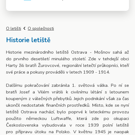
Více info
O letišti
O společnosti
Historie letiště
Historie mezinárodního letiště Ostrava - Mošnov sahá až
do prvního desetiletí minulého století. Zde v tehdejší obci
Harty žili bratři Žurovcové, regionální letečtí průkopníci, kteří
své práce a pokusy prováděli v letech 1909 - 1914.
Dalšímu pokračování zabránila 1. světová válka. Po ní se
bratři Josef a Vilém vrátili k civilnímu létání s letounem
koupeným z válečných přebytků. Jejich podnikání však za čas
ukončil nedostatek finančních prostředků. Místo, kde se nyní
letiště Ostrava nachází, bylo poprvé k leteckému provozu
použito německou Luftwaffe, která zde po okupaci
Československa vybudovala v roce 1939 polní letiště
pro přípravu útoku na Polsko. V květnu 1945 je naopak