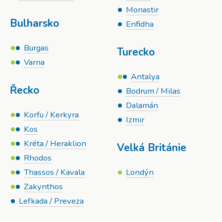
Monastir
Bulharsko
Enfidha
Burgas
Turecko
Varna
Antalya
Řecko
Bodrum / Milas
Dalamán
Korfu / Kerkyra
Izmir
Kos
Kréta / Heraklion
Velká Británie
Rhodos
Thassos / Kavala
Londýn
Zakynthos
Lefkada / Preveza