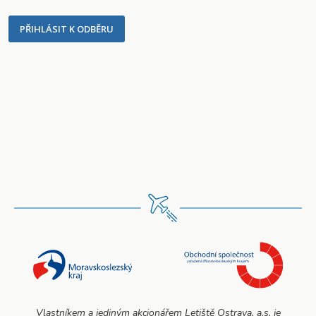
PŘIHLÁSIT K ODBĚRU
Vlastníkem a jediným akcionářem Letiště Ostrava, a.s. je