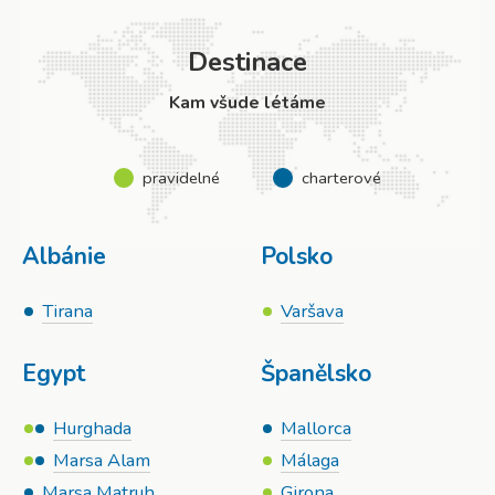
Destinace
Kam všude létáme
pravidelné
charterové
Albánie
Polsko
Tirana
Varšava
Egypt
Španělsko
Hurghada
Mallorca
Marsa Alam
Málaga
Marsa Matruh
Girona